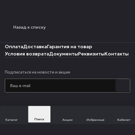
Назад к списку
Оплата
Доставка
Гарантия на товар
Условия возврата
Документы
Реквизиты
Контакты
Подписаться
на новости и акции
+7 495 822-72-80
Поиск
Каталог
Акции
Избранные
Кабинет
info@modlr.ru
г. Реутов, ул. Победы, д. 2, к. 1