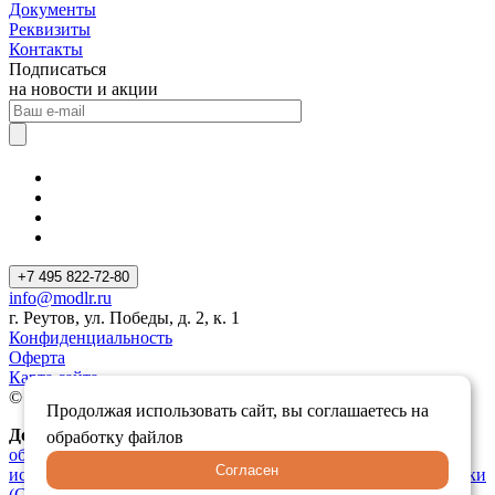
Документы
Реквизиты
Контакты
Подписаться
на новости и акции
+7 495 822-72-80
info@modlr.ru
г. Реутов, ул. Победы, д. 2, к. 1
Конфиденциальность
Оферта
Карта сайта
© 2026 MODLR Все права защищены
Продолжая использовать сайт, вы соглашаетесь на
Документы:
Политика конфиденциальности
,
Согласие на
обработку файлов
обработку персональных данных
,
Соглашение об
Согласен
использовании материалов сайта
,
Использование файлов куки
(Cookies)
,
рекомендательные технологии
.